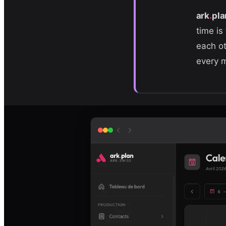
.
ark
pla
time is
each ot
every 