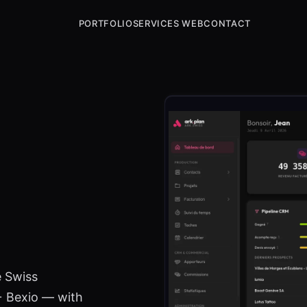
PORTFOLIO
SERVICES WEB
CONTACT
e Swiss
+ Bexio — with