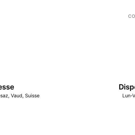
CO
esse
Disp
saz, Vaud, Suisse
Lun-