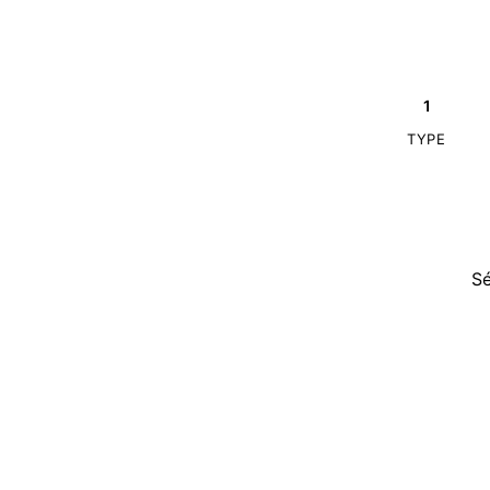
1
TYPE
Sé