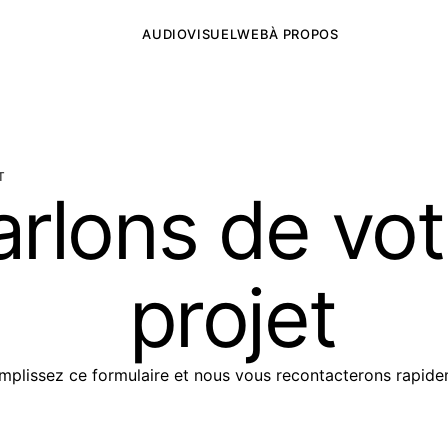
AUDIOVISUEL
WEB
À PROPOS
T
arlons de vot
arlons de votr
projet
mplissez ce formulaire et nous vous recontacterons rapide