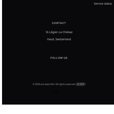
Service status
CONTACT
St-Légier-La Chiésaz
Vaud, Switzerland
FOLLOW US
© 2026 ark.swiss Sàrl. All rights reserved.
v1.14.7
🇬🇧