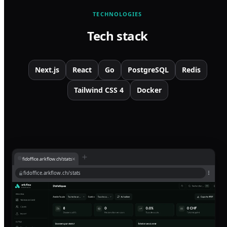
TECHNOLOGIES
Tech stack
Next.js
React
Go
PostgreSQL
Redis
Tailwind CSS 4
Docker
×
fidoffice.arkflow.ch/stats
fidoffice.arkflow.ch/stats