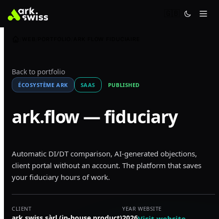
🇬🇧
WEB
PORTFOLIO
ARK FLOW FIDUCIAIRE
Back to portfolio
ÉCOSYSTÈME ARK
SAAS
PUBLISHED
ark.flow — fiduciary
Automatic DI/DT comparison, AI-generated objections,
client portal without an account. The platform that saves
your fiduciary hours of work.
CLIENT
YEAR
WEBSITE
ark.swiss sàrl (in-house product)
2026
Visit website