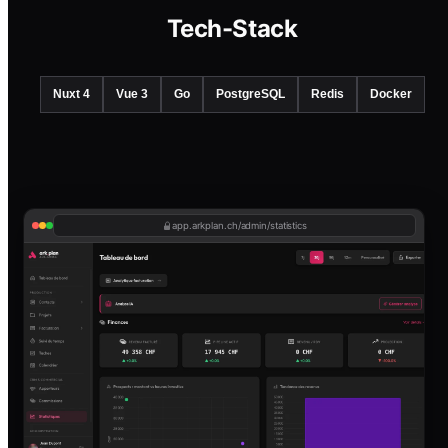
Tech-Stack
Nuxt 4
Vue 3
Go
PostgreSQL
Redis
Docker
app.arkplan.ch/admin/statistics