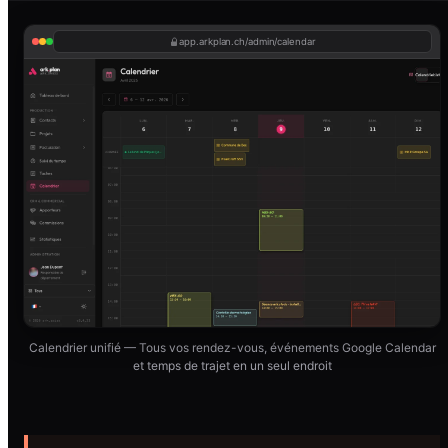
app.arkplan.ch/admin/calendar
Calendrier unifié — Tous vos rendez-vous, événements Google Calendar
et temps de trajet en un seul endroit