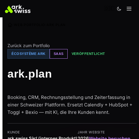
🇩🇪
WEB
PORTFOLIO
ARK PLAN
Zurück zum Portfolio
ÉCOSYSTÈME ARK
SAAS
VERÖFFENTLICHT
ark.plan
Booking, CRM, Rechnungsstellung und Zeiterfassung in
einer Schweizer Plattform. Ersetzt Calendly + HubSpot +
Toggl + Bexio — mit KI, die Ihre Kunden kennt.
KUNDE
JAHR
WEBSITE
ark.swiss Sàrl (internes Produkt)
2026
Website besuchen