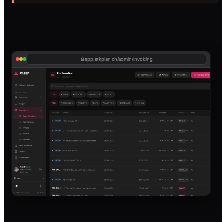
app.arkplan.ch/admin/invoicing