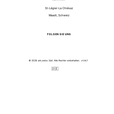
St-Légier-La Chiésaz
Waadt, Schweiz
FOLGEN SIE UNS
© 2026 ark.swiss Sàrl. Alle Rechte vorbehalten.
v1.14.7
🇩🇪