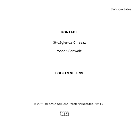
Servicestatus
KONTAKT
St-Légier-La Chiésaz
Waadt, Schweiz
FOLGEN SIE UNS
© 2026 ark.swiss Sàrl. Alle Rechte vorbehalten.
v1.14.7
🇩🇪