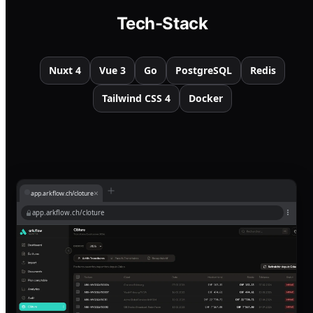
Tech-Stack
Nuxt 4
Vue 3
Go
PostgreSQL
Redis
Tailwind CSS 4
Docker
×
app.arkflow.ch/cloture
app.arkflow.ch/cloture