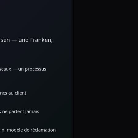
ssen — und Franken,
fiscaux — un processus
ncs au client
ns ne partent jamais
e ni modèle de réclamation