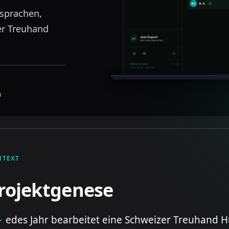
nsprachen,
er Treuhand
n
NTEXT
rojektgenese