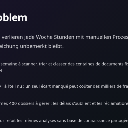
oblem
 verlieren jede Woche Stunden mit manuellen Proze
eichung unbemerkt bleibt.
semaine à scanner, trier et classer des centaines de documents 
l
à l'œil nu : un seul écart manqué peut coûter des milliers de fra
mer, 400 dossiers à gérer : les délais s'oublient et les réclamatio
ur refait les mêmes analyses sans base de connaissance partagé