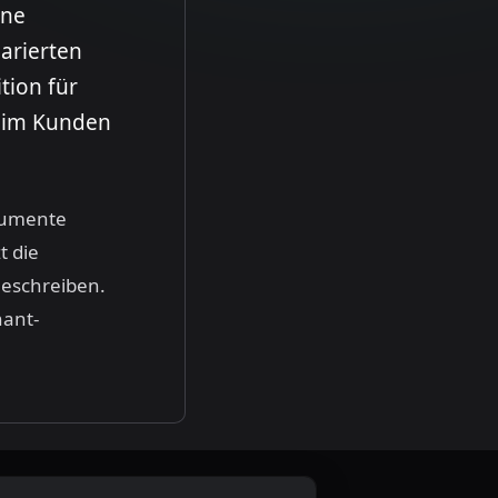
ine
larierten
tion für
beim Kunden
kumente
t die
heschreiben.
nant-