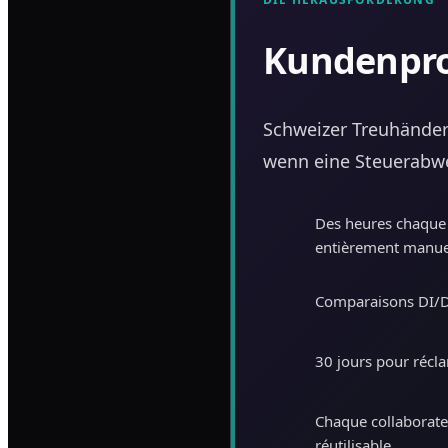
Kundenpr
Schweizer Treuhänder
wenn eine Steuerabw
Des heures chaque 
entièrement manue
Comparaisons DI/DT 
30 jours pour récla
Chaque collaborate
réutilisable