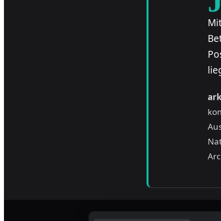
Jedes Jahr bearbeitet eine Schweizer Treuhand H
Mi
Be
Po
lie
ar
kom
Aus
Nat
Arc