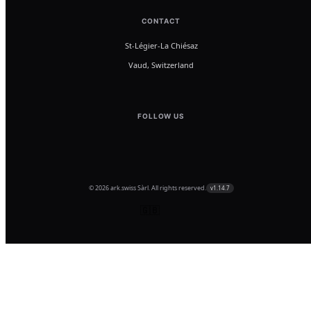
CONTACT
St-Légier-La Chiésaz
Vaud, Switzerland
FOLLOW US
© 2026 ark.swiss Sàrl. All rights reserved.
v1.14.7
🇬🇧