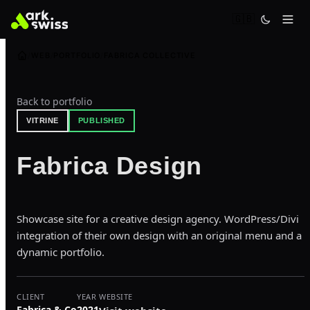
🇬🇧
WEB
PORTFOLIO
FABRICA COLLECTIVE
Back to portfolio
VITRINE
PUBLISHED
Fabrica Design
Showcase site for a creative design agency. WordPress/Divi
integration of their own design with an original menu and a
dynamic portfolio.
CLIENT
YEAR
WEBSITE
Fabrica & Co
2021