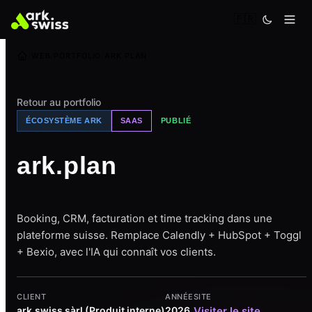
🇫🇷
WEB
PORTFOLIO
ARK PLAN
Retour au portfolio
ÉCOSYSTÈME ARK
SAAS
PUBLIÉ
ark.plan
Booking, CRM, facturation et time tracking dans une
plateforme suisse. Remplace Calendly + HubSpot + Toggl
+ Bexio, avec l'IA qui connaît vos clients.
CLIENT
ANNÉE
SITE
ark.swiss sàrl (Produit interne)
2026
Visiter le site