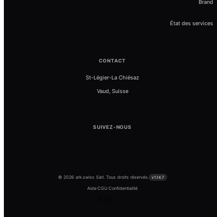
Brand
État des services
CONTACT
St-Légier-La Chiésaz
Vaud, Suisse
SUIVEZ-NOUS
© 2026 ark.swiss Sàrl. Tous droits réservés.
v1.14.7
Aide
·
CGU
·
Confidentialité
🇫🇷