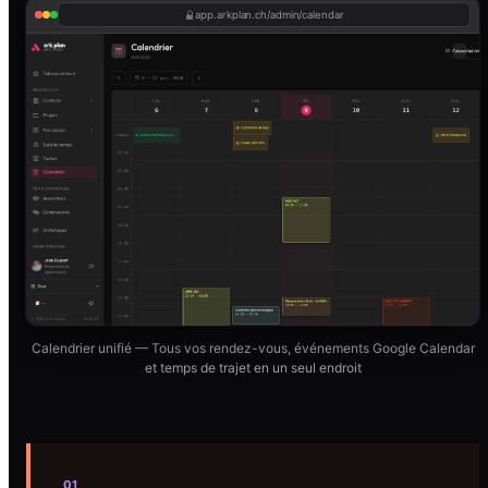
app.arkplan.ch/admin/calendar
Calendrier unifié — Tous vos rendez-vous, événements Google Calendar
et temps de trajet en un seul endroit
01