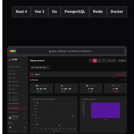
Nuxt 4
Vue 3
Go
PostgreSQL
Redis
Docker
app.arkplan.ch/admin/statistics