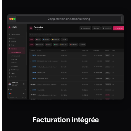
app.arkplan.ch/admin/invoicing
Facturation intégrée