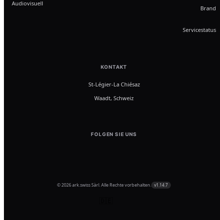
Audiovisuell
Brand
Servicestatus
KONTAKT
St-Légier-La Chiésaz
Waadt, Schweiz
FOLGEN SIE UNS
© 2026 ark.swiss Sàrl. Alle Rechte vorbehalten.
v1.14.7
🇩🇪