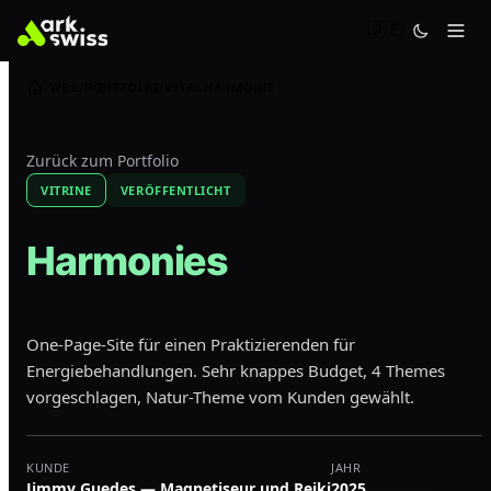
🇩🇪
WEB
PORTFOLIO
VITALHARMONIE
Zurück zum Portfolio
VITRINE
VERÖFFENTLICHT
Harmonies
One-Page-Site für einen Praktizierenden für
Energiebehandlungen. Sehr knappes Budget, 4 Themes
vorgeschlagen, Natur-Theme vom Kunden gewählt.
KUNDE
JAHR
Jimmy Guedes — Magnetiseur und Reiki
2025