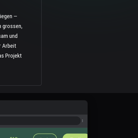
tiegen —
m grossen,
gsam und
 Arbeit
as Projekt