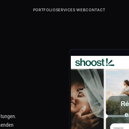
PORTFOLIO
SERVICES WEB
CONTACT
stungen.
henden