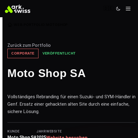
🇩🇪
WEB
PORTFOLIO
MOTOSHOP
Zurück zum Portfolio
CORPORATE
VERÖFFENTLICHT
Moto Shop SA
Vollständiges Rebranding für einen Suzuki- und SYM-Händler in
Genf. Ersatz einer gehackten alten Site durch eine einfache,
sichere Lösung.
KUNDE
JAHR
WEBSITE
Moto Shop SA
2025
Website besuchen