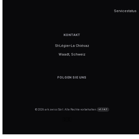
Servicestatus
KONTAKT
St-Légier-La Chiésaz
Waadt, Schweiz
FOLGEN SIE UNS
© 2026 ark.swiss Sàrl. Alle Rechte vorbehalten.
v1.14.7
🇩🇪