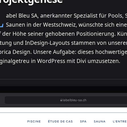
 für Pools, Spas und
Saunen in der Westschweiz, wünschte sich ein
f der Höhe seiner gehobenen Positionierung. Kün
itung und InDesign-Layouts stammen von unsere
brica Design. Unsere Aufgabe: dieses hochwertig
iginalgetreu in WordPress mit Divi umzusetzen.
labelbleu-sa.ch