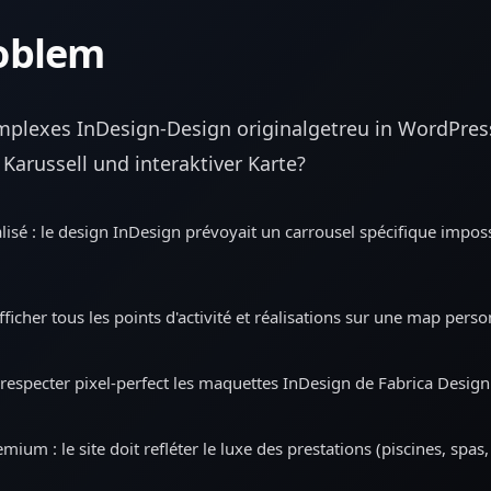
oblem
mplexes InDesign-Design originalgetreu in WordPres
arussell und interaktiver Karte?
isé : le design InDesign prévoyait un carrousel spécifique imposs
afficher tous les points d'activité et réalisations sur une map pers
: respecter pixel-perfect les maquettes InDesign de Fabrica Design
ium : le site doit refléter le luxe des prestations (piscines, spas