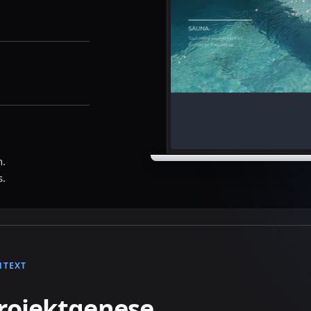
n.
s.
NTEXT
rojektgenese