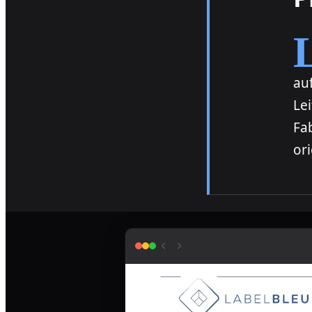
Label Bleu SA, anerkannter Spezialist
au
Le
Fa
or