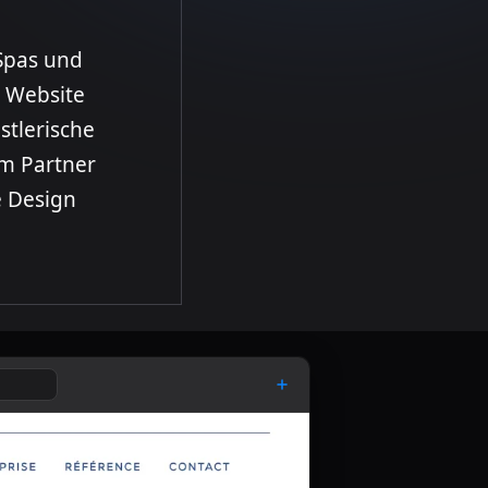
e Website
stlerische
m Partner
e Design