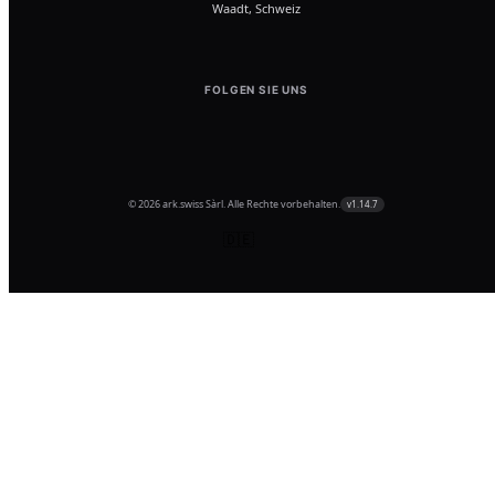
Waadt, Schweiz
FOLGEN SIE UNS
© 2026 ark.swiss Sàrl. Alle Rechte vorbehalten.
v1.14.7
🇩🇪