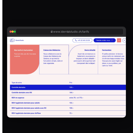
www.identalstudio.ch/tarifs