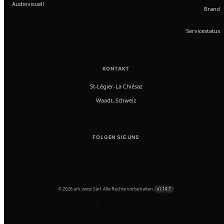
Audiovisuell
Brand
Servicestatus
KONTAKT
St-Légier-La Chiésaz
Waadt, Schweiz
FOLGEN SIE UNS
© 2026 ark.swiss Sàrl. Alle Rechte vorbehalten.
v1.14.7
🇩🇪