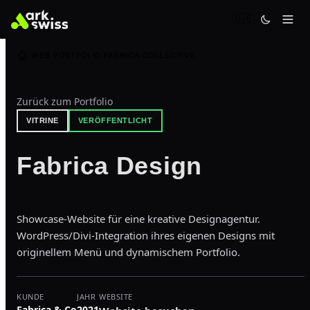
🇩🇪
WEB
PORTFOLIO
FABRICA COLLECTIVE
Zurück zum Portfolio
VITRINE
VERÖFFENTLICHT
Fabrica Design
Showcase-Website für eine kreative Designagentur.
WordPress/Divi-Integration ihres eigenen Designs mit
originellem Menü und dynamischem Portfolio.
KUNDE
JAHR
WEBSITE
Fabrica & Co
2021