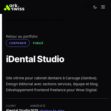
🇫🇷
WEB
PORTFOLIO
IDENTAL STUDIO
Retour au portfolio
CORPORATE
PUBLIÉ
iDental Studio
Site vitrine pour cabinet dentaire à Carouge (Genève).
Design éditorial avec sections services, équipe et blog.
Développement frontend freelance pour Wow Digital.
CLIENT
ANNÉE
SITE
iDental Studio
2025
Visiter le site