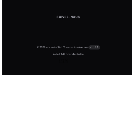
SUIVEZ-NOUS
© 2026 ark.swiss Sàrl. Tous droits réservés.
v1.14.7
Aide
·
CGU
·
Confidentialité
🇫🇷