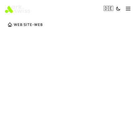
🇩🇪
WEB
SITE-WEB